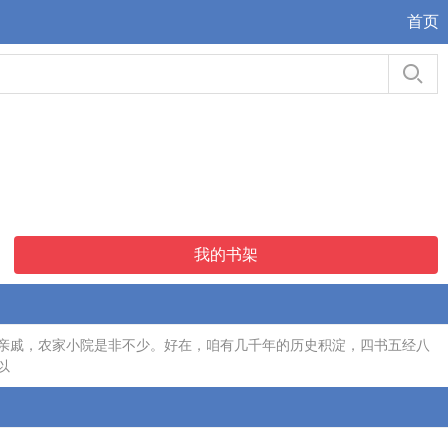
首页
我的书架
戚，农家小院是非不少。好在，咱有几千年的历史积淀，四书五经八
以