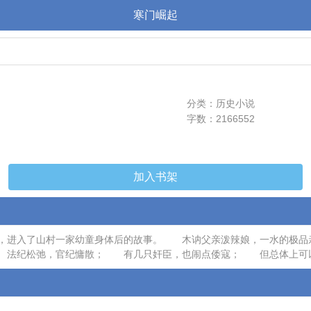
寒门崛起
分类：历史小说
字数：2166552
加入书架
进入了山村一家幼童身体后的故事。 木讷父亲泼辣娘，一水的极品亲
 法纪松弛，官纪慵散； 有几只奸臣，也闹点倭寇； 但总体上可