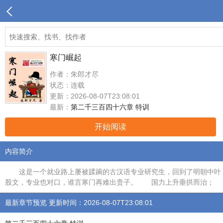
寒门崛起
作者：朱郎才尽
状态：连载
更新：2026-08-07T23:08:01
最新：
第二千三百四十六章 特训
开始阅读
内容简介
这是一个就业路上屡被蹂躏的古汉语专业研究生，回到了明朝中叶，
股文，专业也对口，谁言寒门再难出贵子。 国力上升垂拱而治；
最新章节预览 更新时间：2026-08-07T23:08:01