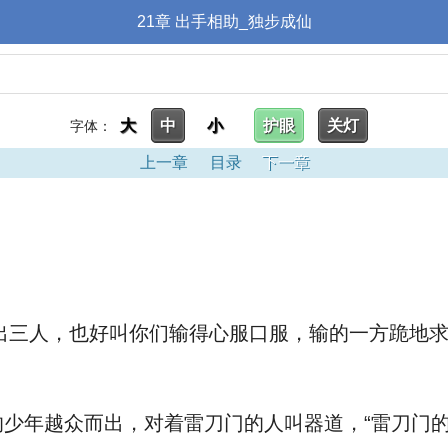
21章 出手相助_独步成仙
大
中
小
护眼
关灯
字体：
上一章
目录
下一章
出三人，也好叫你们输得心服口服，输的一方跪地求
少年越众而出，对着雷刀门的人叫器道，“雷刀门的