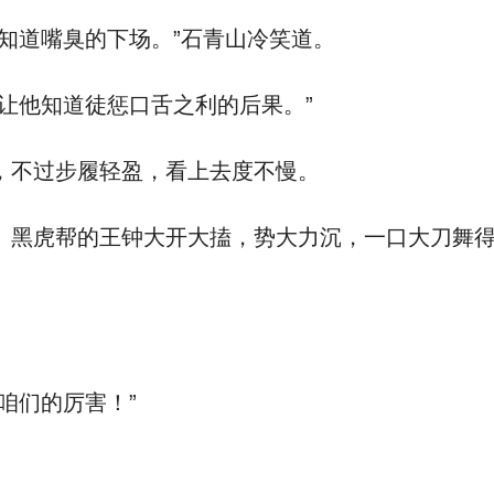
道嘴臭的下场。”石青山冷笑道。
他知道徒惩口舌之利的后果。”
不过步履轻盈，看上去度不慢。
虎帮的王钟大开大搕，势大力沉，一口大刀舞得
们的厉害！”