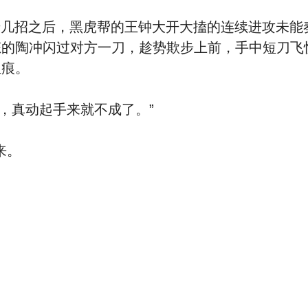
招之后，黑虎帮的王钟大开大搕的连续进攻未能
态的陶冲闪过对方一刀，趁势欺步上前，手中短刀飞
血痕。
真动起手来就不成了。”
来。