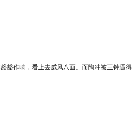
豁豁作响，看上去威风八面。而陶冲被王钟逼得