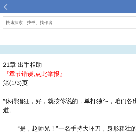
21章 出手相助
『章节错误,点此举报』
第(1/3)页
“休得猖狂，好，就按你说的，单打独斗，咱们各
道。
“是，赵师兄！”一名手持大环刀，身形粗壮的