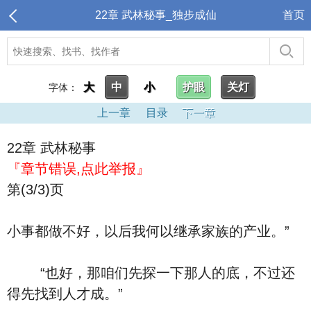
22章 武林秘事_独步成仙
首页
大
中
小
护眼
关灯
字体：
上一章
目录
下一章
22章 武林秘事
『章节错误,点此举报』
第(3/3)页
小事都做不好，以后我何以继承家族的产业。”
“也好，那咱们先探一下那人的底，不过还
得先找到人才成。”