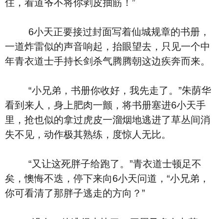
住，看道爷不将你剥皮抽筋！”
6小天正要接过封面写着仙城规章的书册，
一道炸雷似的声音响起，抬眼望去，只见一个中
年青衣道士手持长剑杀气腾腾朝这边疾奔而来。
“小兄弟，书册你收好，我先走了。”朱荫华
看到来人，身上肥肉一颤，将书册塞进6小天手
里，抢也似的拿过虎皮一溜烟地逃进了草丛间消
失不见，动作极其熟练，度惊人无比。
“又让这死胖子给跑了。”青衣道士顿足不
矣，懊悔不迭，停下来向6小天问道，“小兄弟，
你可看清了那胖子逃走的方向？”