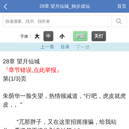
28章 望月仙城_独步成仙
首页
大
中
小
护眼
关灯
字体：
上一章
目录
下一章
28章 望月仙城
『章节错误,点此举报』
第(1/3)页
朱荫华一脸失望，热情顿减道，“行吧，虎皮就虎
皮，。”
“兀那胖子，又在这里招摇撞骗，给我站