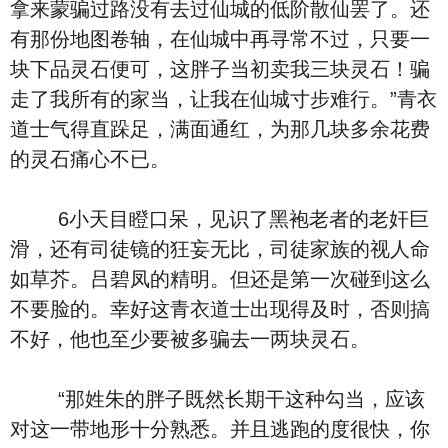
拿来蒙骗过路没有去过仙城的低阶散仙罢了。还
有那份地图卷轴，在仙城中再寻常不过，只要一
块下品灵石便可，这胖子当初卖我三块灵石！骗
走了我所有的家当，让我在仙城寸步难行。”青衣
道士气得直跺足，满面通红，为那几块多余花费
的灵石痛心不已。
6小天目瞪口呆，见识了黑袍老者的老奸巨
滑，还有司徒镜的狂妄无比，司徒家族的视人命
如草芥。吕碧凤的精明。但还是第一次碰到这么
不要脸的。幸好这青衣道士出现得及时，否则搞
不好，他也至少要被多骗去一两块灵石。
“那姓朱的胖子既然长期干这种勾当，应该
对这一带地形十分熟悉。并且逃跑的度很快，你