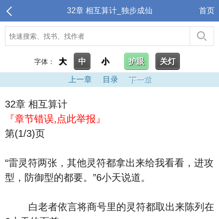
32章 相互算计_独步成仙
首页
大
中
小
护眼
关灯
字体：
上一章
目录
下一章
32章 相互算计
『章节错误,点此举报』
第(1/3)页
“雷灵符两张，其他灵符都拿出来给我看看，进攻
型，防御型的都要。”6小天说道。
白老者依言将商号里的灵符都取出来陈列在