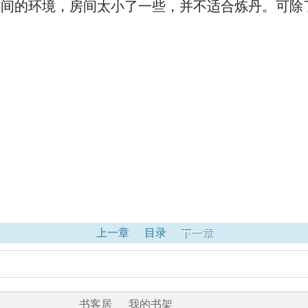
的环境，房间太小了一些，并不适合炼丹。可除
上一章
目录
下一章
书客居
我的书架