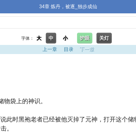
34章 炼丹，被逐_独步成仙
大
中
小
护眼
关灯
字体：
上一章
目录
下一章
储物袋上的神识。
此时黑袍老者已经被他灭掉了元神，打开这个储
攻击。