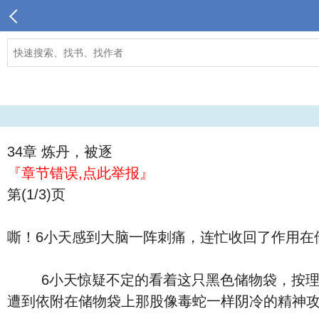
34章 炼丹，被逐
『章节错误,点此举报』
第(1/3)页
嘶！6小天感到大脑一阵刺痛，连忙收回了作用在
6小天惊疑不定的看着这只黑色储物袋，按理说
遭到依附在储物袋上那股像毒蛇一样阴冷的精神