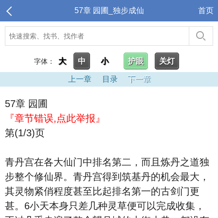
57章 园圃_独步成仙
首页
大
中
小
护眼
关灯
字体：
上一章
目录
下一章
57章 园圃
『章节错误,点此举报』
第(1/3)页
青丹宫在各大仙门中排名第二，而且炼丹之道独
步整个修仙界。青丹宫得到筑基丹的机会最大，
其灵物紧俏程度甚至比起排名第一的古剑门更
甚。6小天本身只差几种灵草便可以完成收集，