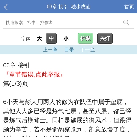
63章 接引_独步成仙
首页
大
中
小
护眼
关灯
字体：
上一章
目录
下一章
63章 接引
『章节错误,点此举报』
第(1/3)页
6小天与彭大用两人的修为在队伍中属于垫底，
其他人大多已经是炼气七层，甚至八层。都已经
是炼气后期修士。同样是施展的御风术，但跟得
颇为辛苦，若不是俞豹察觉到，刻意放慢了度，