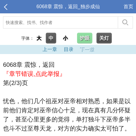
6068章 震惊，返回_独步成仙
首页
大
中
小
护眼
关灯
字体：
上一章
目录
下一章
6068章 震惊，返回
『章节错误,点此举报』
第(2/3)页
忧色，他们几个祖巫对巫帝相对熟悉，如果是以
前他们肯定对巫帝信心十足，现在真有几分怀疑
了，甚至心里更多的觉得，单打独斗下巫帝多半
也斗不过至尊天龙，对方的实力确实太可怕了。