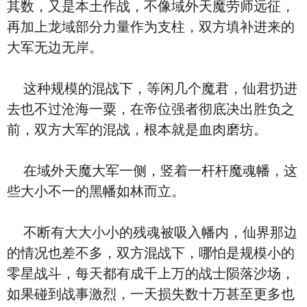
其数，又是本土作战，不像域外天魔劳师远征，
再加上龙域部分力量作为支柱，双方填补进来的
大军无边无岸。
这种规模的混战下，等闲几个魔君，仙君扔进
去也不过沧海一粟，在帝位强者彻底决出胜负之
前，双方大军的混战，根本就是血肉磨坊。
在域外天魔大军一侧，竖着一杆杆魔魂幡，这
些大小不一的黑幡如林而立。
不断有大大小小的残魂被吸入幡内，仙界那边
的情况也差不多，双方混战下，哪怕是规模小的
零星战斗，每天都有成千上万的战士陨落沙场，
如果碰到战事激烈，一天损失数十万甚至更多也