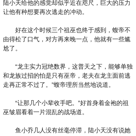
陆小天给他的感觉却似乎近在咫尺，巨大的压力
让他有种想要再次逃走的冲动。
好在这个时候三个祖巫也终于感到，蝮帝不
由得松了口气，对方再来晚一点，他就有一些尴
尬了。
“龙主实力冠绝数界，这普天之下，能够单独
和龙族过招的怕是只有巫帝，老夫在龙主面前逃
走再正常不过了。”蝮帝理所当然地说道。
“让那几个小辈收手吧。”好首身着金袍的祖
巫皱眉看着一片混乱的战场道。
鱼小乔几人没有丝毫停滞，陆小天没有说她