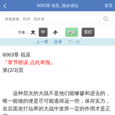
6063章 祖巫_独步成仙
首页
大
中
小
护眼
关灯
字体：
上一章
目录
下一章
6063章 祖巫
『章节错误,点此举报』
第(2/3)页
这种层次的大战不是他们能够掺和进去的，
唯一能做的便是尽可能逃得远一些，保存实力，
在后面攻打仙界的大战中发挥一定的作用才是正