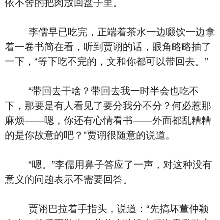
依不舍的把肉放回盘子里。
李儒早已吃完，正端着茶水一边啜饮一边拿
着一卷书简在看，听到贾诩的话，眼角略略抽了
一下，“等下吃不完的，文和你都可以带回去。”
“带回去干啥？带回去我一时半会也吃不
下，那要是有人看见了要分我分不分？何必惹那
麻烦——嗯，你还有心情看书——外面都乱糟糟
的是你故意的吧？”贾诩很随意的说道。
“嗯。”李儒用鼻子答应了一声，对这种没有
意义的问题表示不需要回答。
贾诩巴拉着手指头，说道：“先搞坏董仲颖