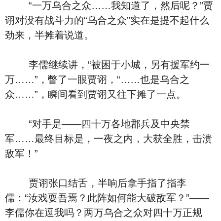
“一万乌合之众……我知道了，然后呢？”贾
诩对没有战斗力的“乌合之众”实在是提不起什么
劲来，半摊着说道。
李儒继续讲，“被困于小城，另有援军约一
万……”，瞥了一眼贾诩，“……也是乌合之
众……”，瞬间看到贾诩又往下摊了一点。
“对手是——四十万各地郡兵及中央禁
军……最终目标是，一夜之内，大获全胜，击溃
敌军！”
贾诩张口结舌，半响后拿手指了指李
儒：“汝戏耍吾焉？此阵如何能大破敌军？”——
李儒你在逗我吗？两万乌合之众对四十万正规