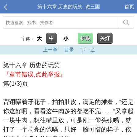
第十六章 历史的玩笑_诡三国
首页
大
中
小
护眼
关灯
字体：
上一章
目录
下一章
第十六章 历史的玩笑
『章节错误,点此举报』
第(1/3)页
贾诩啜着牙花子，拍拍肚皮，满足的摊着，“还是
你这好啊，看看这牛肉多的都吃不完……”又拿起
一块牛肉，想往嘴里放，可是刚一仰头张嘴，就
打了一个响亮的饱嗝，只好一脸可惜的样子，依