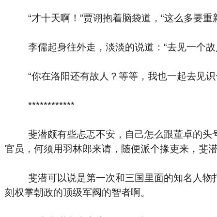
“才十天啊！”贾诩抱着脑袋道，“这么多要重
李儒起身往外走，淡淡的说道：“去见一个故
“你在洛阳还有故人？等等，我也一起去见识
************
斐潜颇有些忐忑不安，自己怎么跟董卓的头号军
官员，何须用羽林郎来请，随便派个掾吏来，斐
斐潜可以说是第一次和三国里面的知名人物打交
刻权掌朝政的顶级军阀的智者啊。