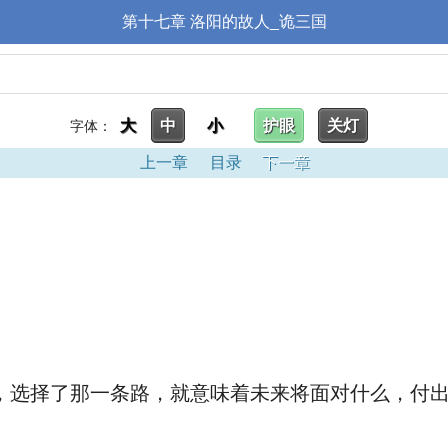
第十七章 洛阳的故人_诡三国
大
中
小
护眼
关灯
字体：
上一章
目录
下一章
择了那一条路，就意味着未来将面对什么，付出