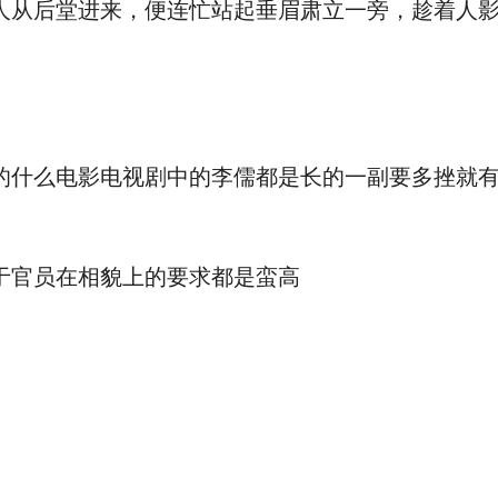
后堂进来，便连忙站起垂眉肃立一旁，趁着人影
么电影电视剧中的李儒都是长的一副要多挫就有
官员在相貌上的要求都是蛮高