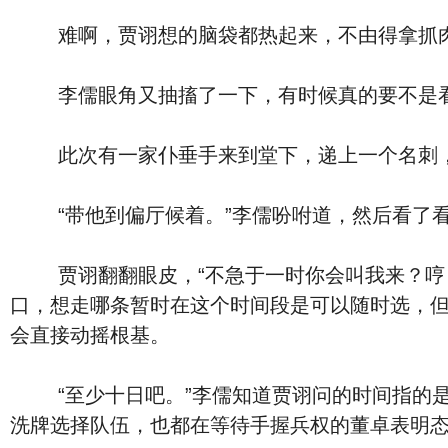
难啊，贾诩想的脑袋都热起来，不由得拿抓肉
李儒眼角又抽搐了一下，有时候真的要不是看
此次有一家仆垂手来到堂下，递上一个名刺，
“带他到偏厅候着。”李儒吩咐道，然后看了看
贾诩翻翻眼皮，“不急于一时你会叫我来？哼，
口，想走哪条暂时在这个时间段是可以随时选，
会直接动摇根基。
“至少十日吧。”李儒知道贾诩问的时间指的是
洗牌选择队伍，也都在等待手握兵权的董卓表明