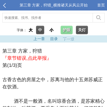
第三章 方家，狩猎_横推诸天从风云开始
首页
大
中
小
护眼
关灯
字体：
上一章
目录
下一章
第三章 方家，狩猎
『章节错误,点此举报』
第(1/3)页
古香古色的房屋之中，苏离与他的十五弟苏威正
在饮酒。
酒不是一般酒，名叫琼香合酒，是苏家精心