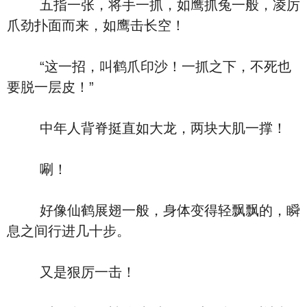
五指一张，将手一抓，如鹰抓兔一般，凌厉
爪劲扑面而来，如鹰击长空！
“这一招，叫鹤爪印沙！一抓之下，不死也
要脱一层皮！”
中年人背脊挺直如大龙，两块大肌一撑！
唰！
好像仙鹤展翅一般，身体变得轻飘飘的，瞬
息之间行进几十步。
又是狠厉一击！