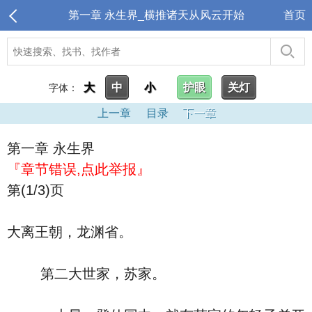
第一章 永生界_横推诸天从风云开始
首页
大
中
小
护眼
关灯
字体：
上一章
目录
下一章
第一章 永生界
『章节错误,点此举报』
第(1/3)页
大离王朝，龙渊省。
第二大世家，苏家。