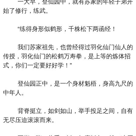
一大早，登仙园中，就有苏家的年轻子弟开
始了修行，练武。
“练得身形似鹤形，千株松下两函经！
我们苏家祖先，也曾经得过羽化仙门仙人的
传授，羽化仙门的松鹤万寿拳，是上等的炼体招
式，你们一定要好好学！”
登仙园正中，是一个身材魁梧，身高九尺的
中年人。
背脊挺立，如剑如山，举手投足之间，自有
无尽压迫滚滚而来。