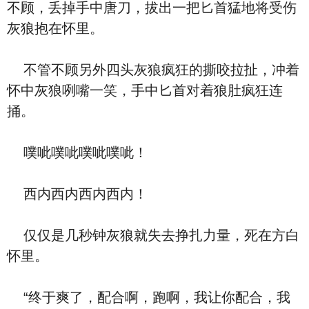
不顾，丢掉手中唐刀，拔出一把匕首猛地将受伤
灰狼抱在怀里。
不管不顾另外四头灰狼疯狂的撕咬拉扯，冲着
怀中灰狼咧嘴一笑，手中匕首对着狼肚疯狂连
捅。
噗呲噗呲噗呲噗呲！
西内西内西内西内！
仅仅是几秒钟灰狼就失去挣扎力量，死在方白
怀里。
“终于爽了，配合啊，跑啊，我让你配合，我