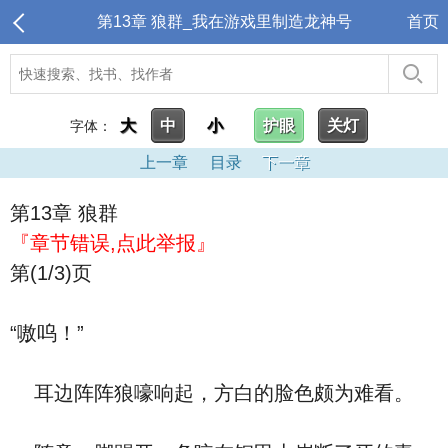
第13章 狼群_我在游戏里制造龙神号
首页
大
中
小
护眼
关灯
字体：
上一章
目录
下一章
第13章 狼群
『章节错误,点此举报』
第(1/3)页
“嗷呜！”
耳边阵阵狼嚎响起，方白的脸色颇为难看。