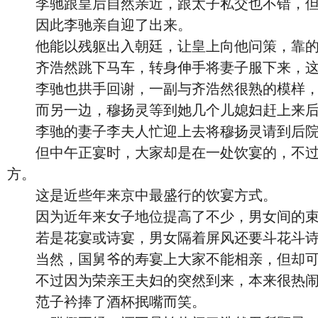
李驰跟皇后自然亲近，跟太子私交也不错，但
因此李驰亲自迎了出来。
他能以残躯出入朝廷，让皇上向他问策，靠的
齐浩然跳下马车，转身伸手将妻子服下来，这才
李驰也拱手回谢，一副与齐浩然很熟的模样，天
而另一边，穆扬灵等到她几个儿媳妇赶上来后
李驰的妻子李夫人忙迎上去将穆扬灵请到后院
但中午正宴时，大家却是在一处饮宴的，不过中
方。
这是近些年来京中最盛行的饮宴方式。
因为近年来女子地位提高了不少，男女间的束缚
若是花宴或诗宴，男女隔着屏风还要斗花斗诗
当然，国舅爷的寿宴上大家不能相亲，但却可以
不过因为荣亲王夫妇的突然到来，本来很热闹
范子衿捧了酒杯抿嘴而笑。