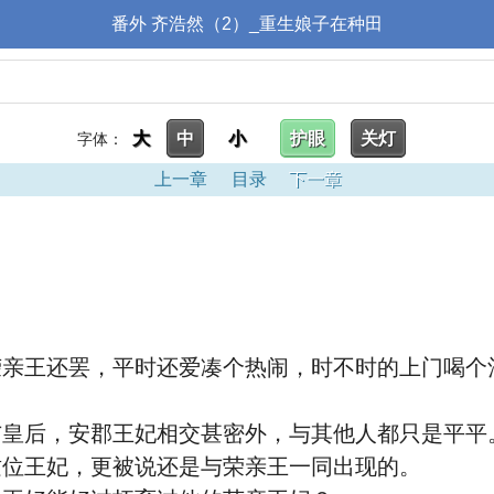
番外 齐浩然（2）_重生娘子在种田
大
中
小
护眼
关灯
字体：
上一章
目录
下一章
王还罢，平时还爱凑个热闹，时不时的上门喝个
皇后，安郡王妃相交甚密外，与其他人都只是平平
位王妃，更被说还是与荣亲王一同出现的。