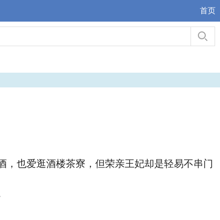
首页
酒，也爱逛酒楼茶寮，但荣亲王妃却是轻易不串门
。